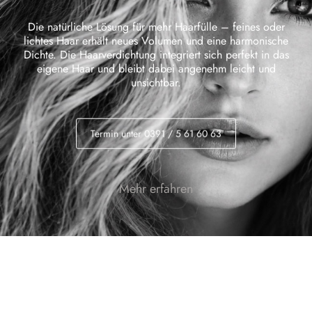
Die natürliche Lösung für mehr Haarfülle – feines oder
lichtes Haar erhält neues Volumen und eine harmonische
Dichte. Die Haarverdichtung integriert sich perfekt in das
eigene Haar und bleibt dabei angenehm leicht und
unsichtbar.
Termin unter
0391
/
5 61 60 63
Mehr erfahren
BESUCHEN SIE UNSEREN
ONLINESHOP!