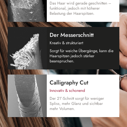
Das Haar wird gerade geschnitten –
funktional, jedoch mit höherer
Belastung der Haarspitzen.
Der Messerschnitt
Kreativ & strukturiert
Sorgt für weiche Übergänge, kann die
Haarspitzen jedoch stärker
beanspruchen.
Calligraphy Cut
Innovativ & schonend
Der 21°-Schnitt sorgt für weniger
Spliss, mehr Glanz und sichtbar
mehr Volumen.