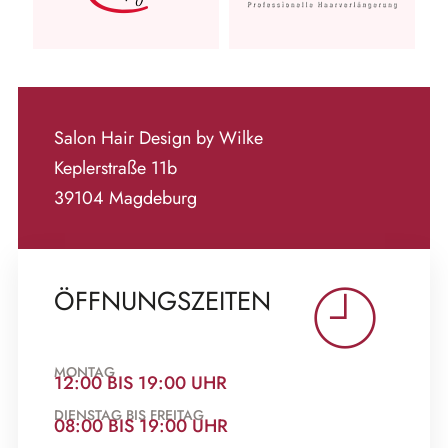
Salon Hair Design by Wilke
Keplerstraße 11b
39104 Magdeburg
ÖFFNUNGS­ZEITEN
MONTAG
12:00 BIS 19:00 UHR
DIENSTAG BIS FREITAG
08:00 BIS 19:00 UHR